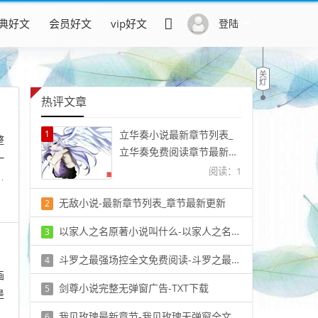
典好文
会员好文
vip好文
登陆
热评文章
1
立华奏小说最新章节列表_
整
立华奏免费阅读章节最新更
一
新
阅读：1
等
无敌小说-最新章节列表_章节最新更新
2
阅读：1
以家人之名原著小说叫什么-以家人之名原著小说叫什么最新章节
3
阅读：1
斗罗之最强场控全文免费阅读-斗罗之最强场控无弹窗全本大结局
4
画
阅读：1
剑尊小说完整无弹窗广告-TXT下载
5
是
阅读：1
-
我见玫瑰最新章节-我见玫瑰无弹窗全文阅读
6